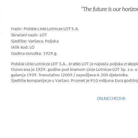
"The future is our horizo
Naziv: Polskie Linie Lotnicze LOT S.A.
Skraćeni naziv: LOT
Sjedište: Varšava, Poljska
IATA kod: LO
Godina osnutka: 1929.g.
Polskie Linie Lotnicze LOT S.A., kratko LOT je najveća poljska zrakop
Osnovana je 1929. godine pod imenom Linje Lotnicze LOT Sp. z o. 
gašenja 1939. Trenutačno (2009.) zapošljava 4.200 djelatnika.
Sjedište kompanije je u Varšavi. Promet je 910 milijuna Eura godišnj
ONLINE CHECK-IN