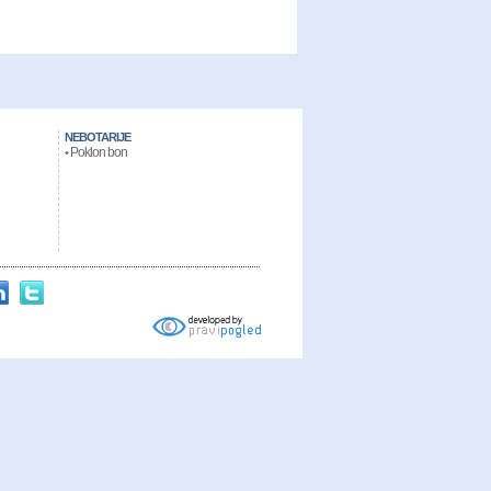
NEBOTARIJE
Poklon bon
•
IKE ZOOM WINFLO 3
,
NIKE AIR FORCE 1 MID 07
,
NIKE AIR MAX