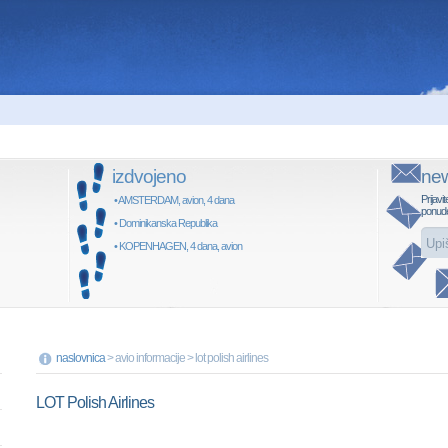
izdvojeno
new
Prijavit
• AMSTERDAM, avion, 4 dana
ponud
• Dominikanska Republika
• KOPENHAGEN, 4 dana, avion
naslovnica
> avio informacije > lot polish airlines
LOT Polish Airlines