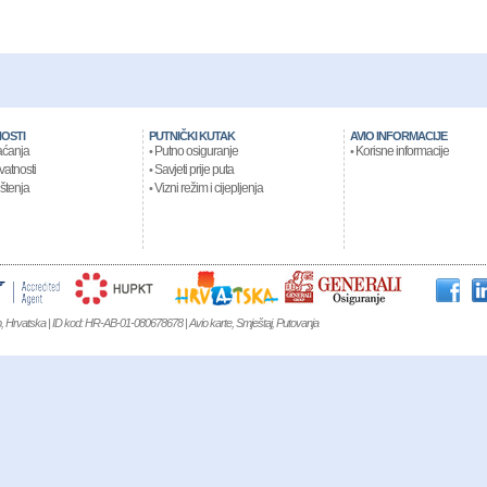
OSTI
PUTNIČKI KUTAK
AVIO INFORMACIJE
aćanja
Putno osiguranje
Korisne informacije
•
•
ivatnosti
Savjeti prije puta
•
ištenja
Vizni režim i cijepljenja
•
eb, Hrvatska | ID kod: HR-AB-01-080678678 | Avio karte, Smještaj, Putovanja
DO GTX MEN
,
MBT KIMONDO MEN
,
MBT KISUMU 2
,
MBT KISUMU
,
N