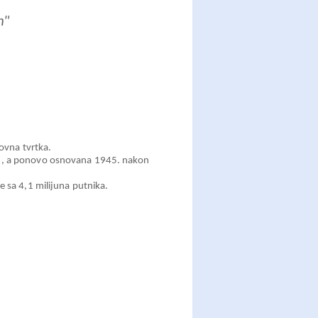
n"
lovna tvrtka.
o , a ponovo osnovana 1945. nakon
e sa 4,1 milijuna putnika.