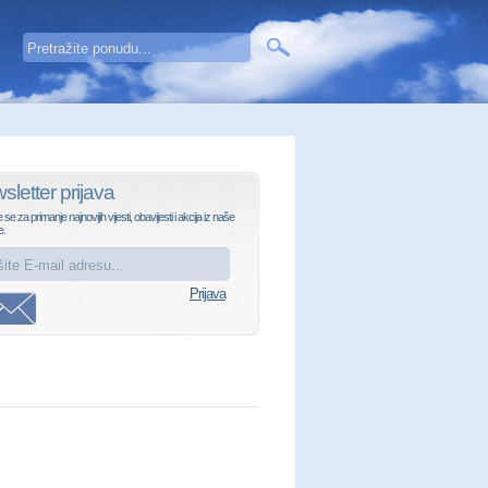
sletter prijava
e se za primanje najnovijih vijesti, obavijesti i akcija iz naše
e.
Prijava