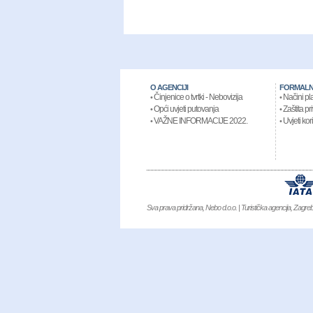
O AGENCIJI
FORMALN
Činjenice o tvrtki - Nebovizija
Načini pl
•
•
Opći uvjeti putovanja
Zaštita pr
•
•
VAŽNE INFORMACIJE 2022.
Uvjeti kor
•
•
Sva prava pridržana, Nebo d.o.o. | Turistička agencija, Zagr
NIKE AIR JORDAN
,
Kevin Durant 9
,
MBT KIFUNDO MEN
,
MBT KIMON