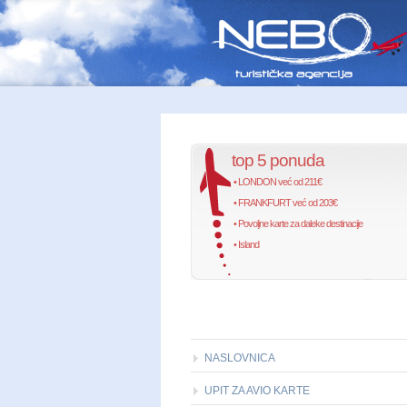
top 5 ponuda
• LONDON već od 211€
• FRANKFURT već od 203€
• Povoljne karte za daleke destinacije
• Island
NASLOVNICA
UPIT ZA AVIO KARTE