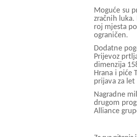
Moguće su pro
zračnih luka.
roj mjesta p
ograničen.
Dodatne pogo
Prijevoz prtl
dimenzija 15
Hrana i piće 
prijava za let
Nagradne mil
drugom progr
Alliance gru