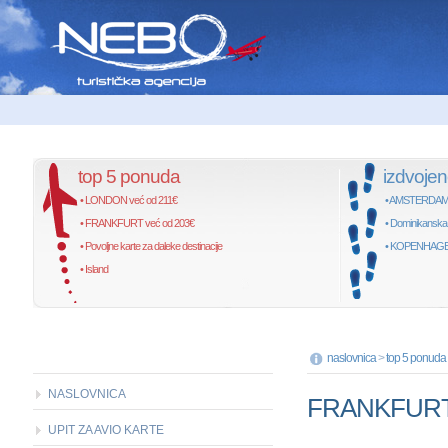
top 5 ponuda
izdvoje
• LONDON već od 211€
• AMSTERDAM, 
• FRANKFURT već od 203€
• Dominikanska
• Povoljne karte za daleke destinacije
• KOPENHAGEN,
• Island
naslovnica
>
top 5 ponuda
NASLOVNICA
FRANKFURT, 
UPIT ZA AVIO KARTE