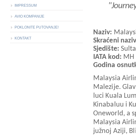
"Journey
IMPRESSUM
AVIO KOMPANIJE
POKLONITE PUTOVANJE!
Naziv:
Malaysi
KONTAKT
Skraćeni nazi
Sjedište:
Sult
IATA kod:
MH
Godina osnut
Malaysia Airli
Malezije. Gla
luci Kuala Lum
Kinabaluu i Ku
Oneworld, a s
Malaysia Airli
južnoj Aziji, 