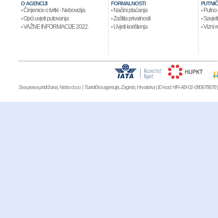
O AGENCIJI
FORMALNOSTI
PUTNIČ
Činjenice o tvrtki - Nebovizija
Načini plaćanja
Putno 
•
•
•
Opći uvjeti putovanja
Zaštita privatnosti
Savjeti
•
•
•
VAŽNE INFORMACIJE 2022.
Uvjeti korištenja
Vizni r
•
•
•
Sva prava pridržana, Nebo d.o.o. | Turistička agencija, Zagreb, Hrvatska | ID kod: HR-AB-01-080678678 | 
NIKE AIR JORDAN
,
Kevin Durant 9
,
MBT KIFUNDO MEN
,
MBT KIMON
WINFLO 3
,
NIKE AIR FORCE 1 MID 07
,
NIKE AIR MAX 90
,
MBT BARID
WOMEN
,
MBT Garissa Women
,
MBT KITABU GTX SHOES
,
MBT LAMI 
XR 1
,
Clarks Originals Schuhe
,
Nike Air Max 1 Ultra SE
,
NIKE LEBRON 14
,
NI
Boost Uncaged
,
NIKE AIR FORCE 1 FLYKNIT
,
NIKE AIR FOAMPOSITE 
HOMME'S CHAUSSURES
,
NIKE AIR HUARACHE
,
NIKE AIR JORDAN
SMITH SNEAKER
,
ADIDAS SUPERSTAR 2
,
ADIDAS ACE 16 AG
,
ADIDA
BOAT PURE
,
Adidas Climacool Boat Lace
,
ADIDAS CRAZYLIGHT BOOST 