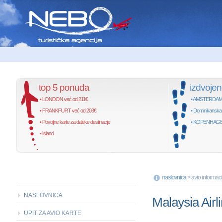
top 5 ponuda
izdvoje
• LONDON već od 211€
• AMSTERDAM, 
• FRANKFURT već od 203€
• Dominikanska
• Povoljne karte za daleke destinacije
• KOPENHAGEN,
• Island
naslovnica
> avio informaci
NASLOVNICA
Malaysia Airl
UPIT ZA AVIO KARTE