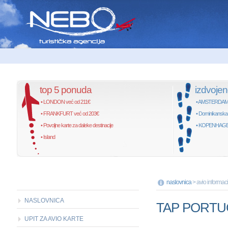
top 5 ponuda
izdvoje
• LONDON već od 211€
• AMSTERDAM, 
• FRANKFURT već od 203€
• Dominikanska
• Povoljne karte za daleke destinacije
• KOPENHAGEN,
• Island
naslovnica
> avio informaci
NASLOVNICA
TAP PORTU
UPIT ZA AVIO KARTE