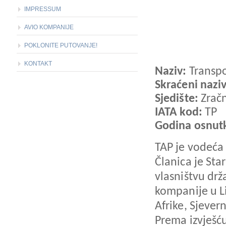
IMPRESSUM
AVIO KOMPANIJE
POKLONITE PUTOVANJE!
KONTAKT
Naziv:
Transpo
Skraćeni nazi
Sjedište:
Zrač
IATA kod:
TP
Godina osnut
TAP je vodeća 
Članica je Sta
vlasništvu drž
kompanije u Li
Afrike, Sjever
Prema izvješću