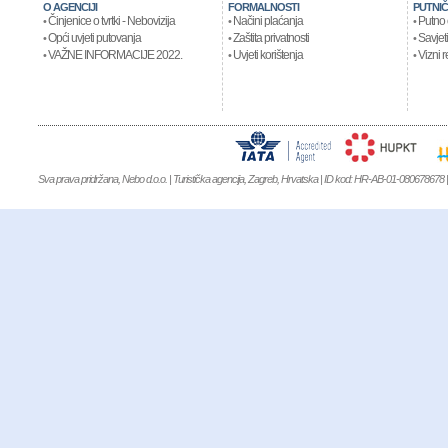
O AGENCIJI
FORMALNOSTI
PUTNIČ
Činjenice o tvrtki - Nebovizija
Načini plaćanja
Putno 
•
•
•
Opći uvjeti putovanja
Zaštita privatnosti
Savjeti
•
•
•
VAŽNE INFORMACIJE 2022.
Uvjeti korištenja
Vizni r
•
•
•
Sva prava pridržana, Nebo d.o.o. | Turistička agencija, Zagreb, Hrvatska | ID kod: HR-AB-01-080678678 | 
NIKE AIR JORDAN
,
Kevin Durant 9
,
MBT KIFUNDO MEN
,
MBT KIMON
WINFLO 3
,
NIKE AIR FORCE 1 MID 07
,
NIKE AIR MAX 90
,
MBT BARID
WOMEN
,
MBT Garissa Women
,
MBT KITABU GTX SHOES
,
MBT LAMI 
XR 1
,
Clarks Originals Schuhe
,
Nike Air Max 1 Ultra SE
,
NIKE LEBRON 14
,
NI
Boost Uncaged
,
NIKE AIR FORCE 1 FLYKNIT
,
NIKE AIR FOAMPOSITE 
HOMME'S CHAUSSURES
,
NIKE AIR HUARACHE
,
NIKE AIR JORDAN
SMITH SNEAKER
,
ADIDAS SUPERSTAR 2
,
ADIDAS ACE 16 AG
,
ADIDA
BOAT PURE
,
Adidas Climacool Boat Lace
,
ADIDAS CRAZYLIGHT BOOST 