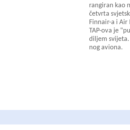
rangiran kao 
četvrta svjets
Finnair-a i Ai
TAP-ova je "p
diljem svijeta
nog aviona.