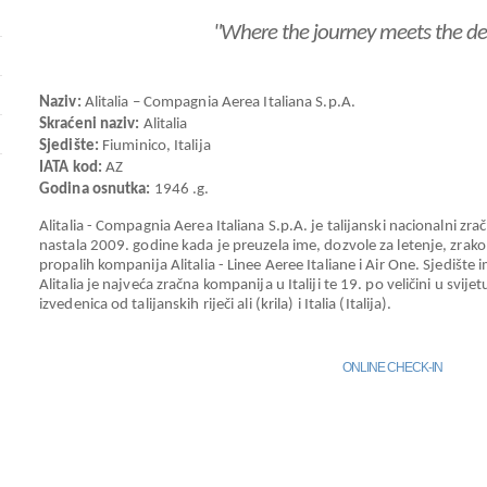
"Where the journey meets the des
Naziv:
Alitalia – Compagnia Aerea Italiana S.p.A.
Skraćeni naziv:
Alitalia
Sjedište:
Fiuminico, Italija
IATA kod:
AZ
Godina osnutka:
1946 .g.
Alitalia - Compagnia Aerea Italiana S.p.A. je talijanski nacionalni zr
nastala 2009. godine kada je preuzela ime, dozvole za letenje, zrako
propalih kompanija Alitalia - Linee Aeree Italiane i Air One. Sjedište
Alitalia je najveća zračna kompanija u Italiji te 19. po veličini u svijet
izvedenica od talijanskih riječi ali (krila) i Italia (Italija).
ONLINE CHECK-IN