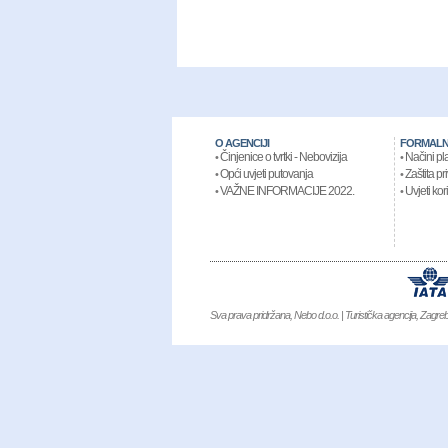
O AGENCIJI
FORMALN
Činjenice o tvrtki - Nebovizija
Načini pl
•
•
Opći uvjeti putovanja
Zaštita pr
•
•
VAŽNE INFORMACIJE 2022.
Uvjeti kor
•
•
Sva prava pridržana, Nebo d.o.o. | Turistička agencija, Zagr