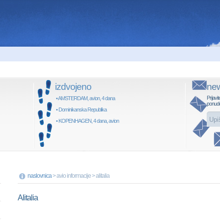
izdvojeno
new
Prijavit
• AMSTERDAM, avion, 4 dana
ponud
• Dominikanska Republika
• KOPENHAGEN, 4 dana, avion
naslovnica
> avio informacije > alitalia
Alitalia