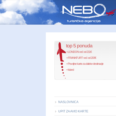
top 5 ponuda
• LONDON već od 211€
• FRANKFURT već od 203€
• Povoljne karte za daleke destinacije
• Island
NASLOVNICA
UPIT ZA AVIO KARTE