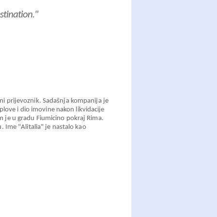
tination."
ačni prijevoznik. Sadašnja kompanija je
plove i dio imovine nakon likvidacije
 im je u gradu Fiumicino pokraj Rima.
u. Ime "Alitalia" je nastalo kao