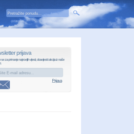
sletter prijava
e se za primanje najnovijih vijesti, obavijesti i akcija iz naše
e.
Prijava