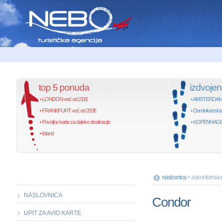
top 5 ponuda
izdvoje
• LONDON već od 211€
• AMSTERDAM, 
• FRANKFURT već od 203€
• Dominikanska
• Povoljne karte za daleke destinacije
• KOPENHAGEN,
• Island
naslovnica
> avio informac
NASLOVNICA
Condor
UPIT ZA AVIO KARTE