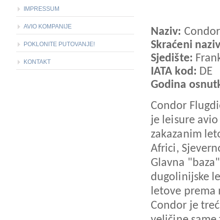
IMPRESSUM
AVIO KOMPANIJE
Naziv:
Condor
Skraćeni naziv
POKLONITE PUTOVANJE!
Sjedište:
Frank
KONTAKT
IATA kod:
DE
Godina osnut
Condor Flugdi
je leisure avi
zakazanim let
Africi, Sjevern
Glavna "baza" 
dugolinijske l
letove prema
Condor je tre