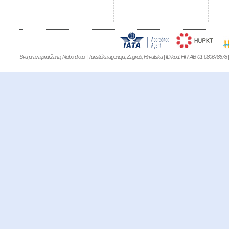
Sva prava pridržana, Nebo d.o.o. | Turistička agencija, Zagreb, Hrvatska | ID kod: HR-AB-01-080678678 | 
NIKE AIR JORDAN
,
Kevin Durant 9
,
MBT KIFUNDO MEN
,
MBT KIMON
WINFLO 3
,
NIKE AIR FORCE 1 MID 07
,
NIKE AIR MAX 90
,
MBT BARID
WOMEN
,
MBT Garissa Women
,
MBT KITABU GTX SHOES
,
MBT LAMI 
XR 1
,
Clarks Originals Schuhe
,
Nike Air Max 1 Ultra SE
,
NIKE LEBRON 14
,
NI
Boost Uncaged
,
NIKE AIR FORCE 1 FLYKNIT
,
NIKE AIR FOAMPOSITE 
HOMME'S CHAUSSURES
,
NIKE AIR HUARACHE
,
NIKE AIR JORDAN
SMITH SNEAKER
,
ADIDAS SUPERSTAR 2
,
ADIDAS ACE 16 AG
,
ADIDA
BOAT PURE
,
Adidas Climacool Boat Lace
,
ADIDAS CRAZYLIGHT BOOST 
91
,
ADIDAS EQUIPMENT 10
,
ADIDAS EQUIPMENT CUSHION 93
,
ADI