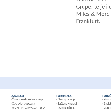
veličine same 
Grupe, te je i
Miles & More 
Frankfurt.
O AGENCIJI
FORMALNOSTI
PUTNIČ
Činjenice o tvrtki - Nebovizija
Načini plaćanja
Putno 
•
•
•
Opći uvjeti putovanja
Zaštita privatnosti
Savjeti
•
•
•
VAŽNE INFORMACIJE 2022.
Uvjeti korištenja
Vizni r
•
•
•