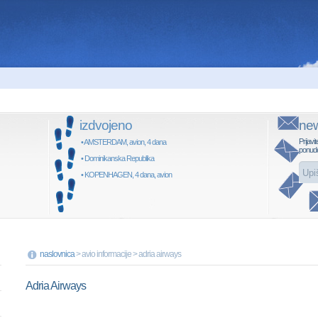
izdvojeno
new
Prijavit
• AMSTERDAM, avion, 4 dana
ponud
• Dominikanska Republika
• KOPENHAGEN, 4 dana, avion
naslovnica
> avio informacije > adria airways
Adria Airways