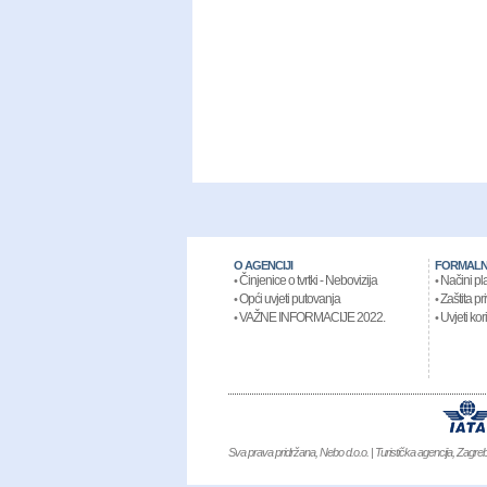
O AGENCIJI
FORMALN
Činjenice o tvrtki - Nebovizija
Načini pl
•
•
Opći uvjeti putovanja
Zaštita pr
•
•
VAŽNE INFORMACIJE 2022.
Uvjeti kor
•
•
Sva prava pridržana, Nebo d.o.o. | Turistička agencija, Zagr