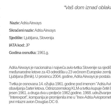
"Vaš dom iznad oblaka
Naziv:
Adria Airways
Skraćeni naziv:
Adria Airways
Sjedište:
Ljubljana, Slovenija
IATA kod:
JP
Godina osnutka:
1961.g.
Adria Airways je nacionalna i najveća avio-tvrtka Slovenije sa sjediš
međunarodne letove za 43 odredišta u 23 većinom Europske zemlje. 
Ljubljana (Brnik). U prosincu 2004. godine, Adria Airways je postala
Tvrtka je osnovana 14. ožujka 1961. godine pod imenom "Adria A
obavljanja čarter letova. Odnizozemskog KLM-a tvrtka kupuje četiri
jesen 1961. a druga dva u proljeće 1962.godine. 1968. udruživa
"Interexport", kompanija je promijenila ime u "Inex-Adria Aviopromet
prvi mlazni avion Douglas DC-9.