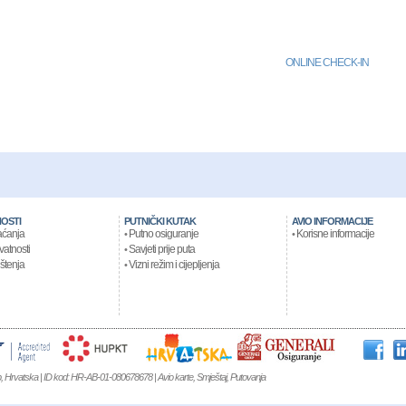
ONLINE CHECK-IN
OSTI
PUTNIČKI KUTAK
AVIO INFORMACIJE
aćanja
Putno osiguranje
Korisne informacije
•
•
ivatnosti
Savjeti prije puta
•
ištenja
Vizni režim i cijepljenja
•
eb, Hrvatska | ID kod: HR-AB-01-080678678 | Avio karte, Smještaj, Putovanja