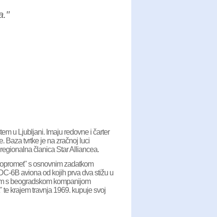
."
tem u Ljubljani. Imaju redovne i čarter
Baza tvrtke je na zračnoj luci
 regionalna članica Star Alliancea.
viopromet" s osnovnim zadatkom
 DC-6B aviona od kojih prva dva stižu u
njem s beogradskom kompanijom
" te krajem travnja 1969. kupuje svoj