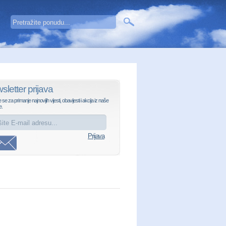
sletter prijava
e se za primanje najnovijih vijesti, obavijesti i akcija iz naše
e.
Prijava