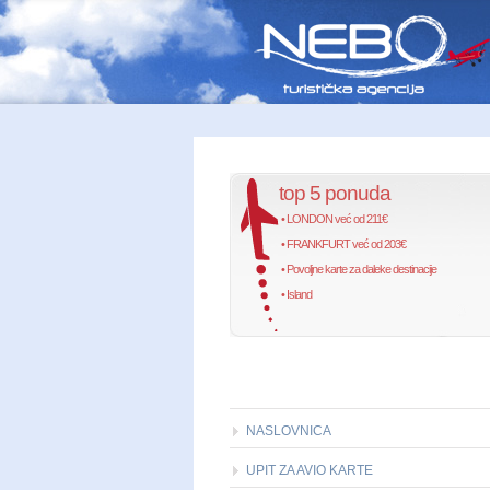
top 5 ponuda
• LONDON već od 211€
• FRANKFURT već od 203€
• Povoljne karte za daleke destinacije
• Island
NASLOVNICA
UPIT ZA AVIO KARTE