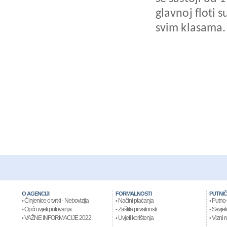
glavnoj floti 
svim klasama.
O AGENCIJI
FORMALNOSTI
PUTNIČ
Činjenice o tvrtki - Nebovizija
Načini plaćanja
Putno 
•
•
•
Opći uvjeti putovanja
Zaštita privatnosti
Savjeti
•
•
•
VAŽNE INFORMACIJE 2022.
Uvjeti korištenja
Vizni r
•
•
•