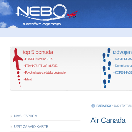
top 5 ponuda
izdvoje
• LONDON već od 211€
• AMSTERDAM, 
• FRANKFURT već od 203€
• Dominikanska
• Povoljne karte za daleke destinacije
• KOPENHAGEN,
• Island
naslovnica
> avio informaci
NASLOVNICA
Air Canada
UPIT ZA AVIO KARTE