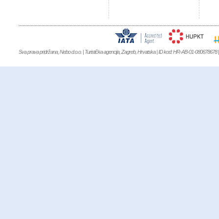
Sva prava pridržana, Nebo d.o.o. | Turistička agencija, Zagreb, Hrvatska | ID kod: HR-AB-01-080678678 | 
NIKE AIR JORDAN
,
Kevin Durant 9
,
MBT KIFUNDO MEN
,
MBT KIMON
WINFLO 3
,
NIKE AIR FORCE 1 MID 07
,
NIKE AIR MAX 90
,
MBT BARID
WOMEN
,
MBT Garissa Women
,
MBT KITABU GTX SHOES
,
MBT LAMI 
XR 1
,
Clarks Originals Schuhe
,
Nike Air Max 1 Ultra SE
,
NIKE LEBRON 14
,
NI
Boost Uncaged
,
NIKE AIR FORCE 1 FLYKNIT
,
NIKE AIR FOAMPOSITE 
HOMME'S CHAUSSURES
,
NIKE AIR HUARACHE
,
NIKE AIR JORDAN
SMITH SNEAKER
,
ADIDAS SUPERSTAR 2
,
ADIDAS ACE 16 AG
,
ADIDA
BOAT PURE
,
Adidas Climacool Boat Lace
,
ADIDAS CRAZYLIGHT BOOST 
91
,
ADIDAS EQUIPMENT 10
,
ADIDAS EQUIPMENT CUSHION 93
,
ADI