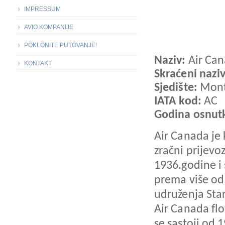
IMPRESSUM
AVIO KOMPANIJE
POKLONITE PUTOVANJE!
Naziv:
Air Ca
KONTAKT
Skraćeni nazi
Sjedište:
Mont
IATA kod:
AC
Godina osnut
Air Canada je 
zračni prijevo
1936.godine i 
prema više od 
udruženja Star
Air Canada flo
se sastoji od 