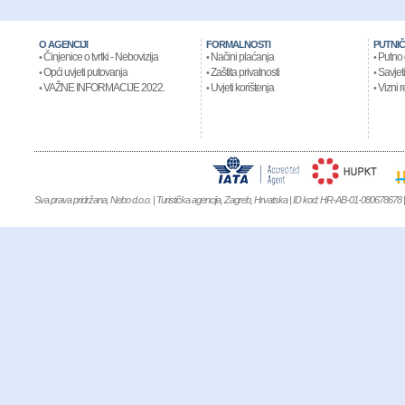
O AGENCIJI
FORMALNOSTI
PUTNIČ
Činjenice o tvrtki - Nebovizija
Načini plaćanja
Putno 
•
•
•
Opći uvjeti putovanja
Zaštita privatnosti
Savjeti
•
•
•
VAŽNE INFORMACIJE 2022.
Uvjeti korištenja
Vizni r
•
•
•
Sva prava pridržana, Nebo d.o.o. | Turistička agencija, Zagreb, Hrvatska | ID kod: HR-AB-01-080678678 | 
NIKE AIR JORDAN
,
Kevin Durant 9
,
MBT KIFUNDO MEN
,
MBT KIMON
WINFLO 3
,
NIKE AIR FORCE 1 MID 07
,
NIKE AIR MAX 90
,
MBT BARID
WOMEN
,
MBT Garissa Women
,
MBT KITABU GTX SHOES
,
MBT LAMI 
XR 1
,
Clarks Originals Schuhe
,
Nike Air Max 1 Ultra SE
,
NIKE LEBRON 14
,
NI
Boost Uncaged
,
NIKE AIR FORCE 1 FLYKNIT
,
NIKE AIR FOAMPOSITE 