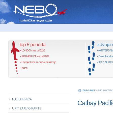
top 5 ponuda
izdvoje
• LONDON već od 211€
• AMSTERDAM, 
• FRANKFURT već od 203€
• Dominikanska
• Povoljne karte za daleke destinacije
• KOPENHAGEN,
• Island
naslovnica
> avio informaci
NASLOVNICA
Cathay Pacifi
UPIT ZA AVIO KARTE