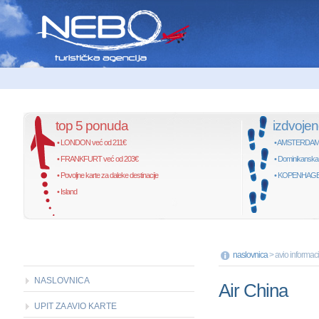
top 5 ponuda
izdvoje
• LONDON već od 211€
• AMSTERDAM, 
• FRANKFURT već od 203€
• Dominikanska
• Povoljne karte za daleke destinacije
• KOPENHAGEN,
• Island
naslovnica
> avio informaci
NASLOVNICA
Air China
UPIT ZA AVIO KARTE