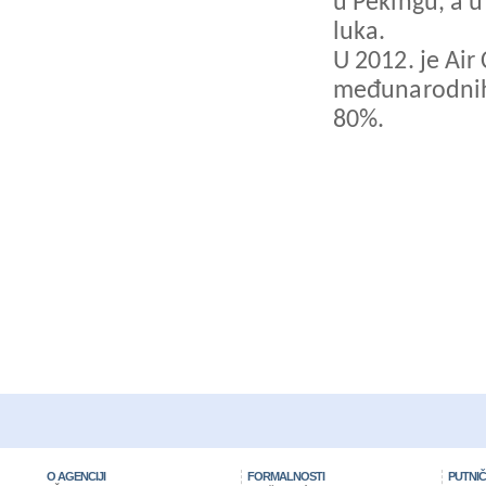
u Pekingu, a u
luka.
U 2012. je Air
međunarodnih 
80%.
O AGENCIJI
FORMALNOSTI
PUTNIČ