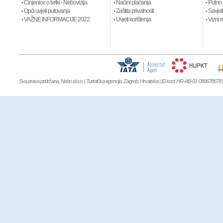
Činjenice o tvrtki - Nebovizija
Načini plaćanja
Putno 
•
•
•
Opći uvjeti putovanja
Zaštita privatnosti
Savjeti
•
•
•
VAŽNE INFORMACIJE 2022.
Uvjeti korištenja
Vizni r
•
•
•
Sva prava pridržana, Nebo d.o.o. | Turistička agencija, Zagreb, Hrvatska | ID kod: HR-AB-01-080678678 | 
NIKE AIR JORDAN
,
Kevin Durant 9
,
MBT KIFUNDO MEN
,
MBT KIMON
WINFLO 3
,
NIKE AIR FORCE 1 MID 07
,
NIKE AIR MAX 90
,
MBT BARID
WOMEN
,
MBT Garissa Women
,
MBT KITABU GTX SHOES
,
MBT LAMI 
XR 1
,
Clarks Originals Schuhe
,
Nike Air Max 1 Ultra SE
,
NIKE LEBRON 14
,
NI
Boost Uncaged
,
NIKE AIR FORCE 1 FLYKNIT
,
NIKE AIR FOAMPOSITE 
HOMME'S CHAUSSURES
,
NIKE AIR HUARACHE
,
NIKE AIR JORDAN
SMITH SNEAKER
,
ADIDAS SUPERSTAR 2
,
ADIDAS ACE 16 AG
,
ADIDA
BOAT PURE
,
Adidas Climacool Boat Lace
,
ADIDAS CRAZYLIGHT BOOST 
91
,
ADIDAS EQUIPMENT 10
,
ADIDAS EQUIPMENT CUSHION 93
,
ADI